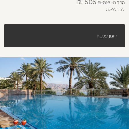
505 ₪
החל מ
709 ₪
לזוג ללילה
הזמן עכשיו