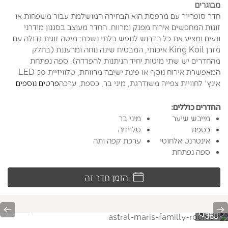
מבוגרים
חדר סופריור עם מרפסת הוא הבחירה המושלמת עבור משפחות או
זוגות המחפשים אירוח מפנק ומרווח. החדר מעוצב בסגנון מודרני
ונעים ומציע את כל הדרוש לנופש בלתי נשכח: מיטה זוגית גדולה עם
מזרן King Koil איכותי, המבטיח שינה נוחה ומרעננת (בחלק
מהחדרים יש שתי מיטות יחיד הניתנות להפרדה), ספה נפתחת
המאפשרת אירוח נוסף או פינת ישיבה מרווחת, טלוויזיית LED 50
אינץ' לחוויית צפייה משודרגת, מיני בר, כספת, ערכה
פרטים נוספים
החדרים כוללים:
מייבש שיער
מיני בר
כספת
טלויזיה
אינטרנט אלחוטי
ערכת קפה ותה
ספה נפתחת
הזמן חדר זה
t
Previous
1/3