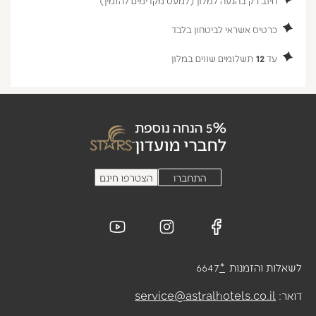
חיוב רק בהגעה למלון (למעט מקדימים להזמין)
כרטיס אשראי לביטחון בלבד
עד
12
תשלומים שווים במלון
לשאלות והזמנות
*
6647
דואר:
service@astralhotels.co.il