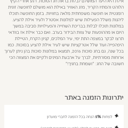
אילת היא היעד המושלם לבלות בו את חג הסוכות. רגע אחרי הקיץ
הלוהט והסתיו הקריר, מזג האוויר באילת הוא מושלם לחופשה זוגית
רומנטית או חופשה משפחתית מלאה בחוויות. בזמן החופשה תוכלו
ליהנות משלל הפעילות שיש למלונות אסטרל ולעיר אילת להציע.
במלונות תוכלו לבלות בבריכת השחייה והפעילויות סביבה במשך
היום או מההופעות של צוות הבידור בערב. ואם כבר אילת אז בוודאי
תרצו לבקר במצפה התת ימי, עיר המלכים, קניון הקרח, הטיילת
היפהפייה ועוד שלל אטרקציות שיש לעיר אילת להציע בסוכות. כמו
בכל שנה, גם בחג סוכות 2016, תמצאו במלונות סוכות בהן ניתן לערוך
ארוחות מסורתיות, לברך על ארבעת המינים ולקיים את המצווה הכי
חשובה של החג: "ושמחת בחגיך!"
יתרונות הזמנה באתר
לפחות
5%
הנחה בכל הזמנה לחברי מועדון