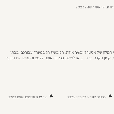
ם לראש השנה 2023
ל פעילויות מיוחדות לחג, בבתי המלון של אסטרל ובעיר אילת, הלובשת חג במיוחד עבורכם. בבתי
המלון של רשת אסטרל תוכלו ליהנות מארוחת חג חגיגית ושלל פעילויות. בעיר אילת, מעבר לאטרקציות שיש לאורך כל השנה, כמו המצפה התת ימי, קניון הקרח ועוד. בואו לאילת בראש השנה 2022 והתחילו את השנה
כרטיס אשראי לביטחון בלבד
עד
12
תשלומים שווים במלון