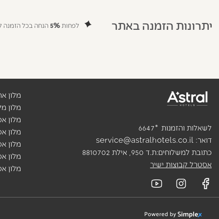
יתרונות הזמנה באתר
לפחות
5%
הנחה בכל הזמנה לח
מלון אר
מלון מ
מלון א
לשאלות והזמנות
*
6647
מלון א
דואר:
service@astralhotels.co.il
מלון אס
כתובת למשלוחים:
ת.ד 950, אילת 8810702
מלון אס
אסטרל קבוצות ישיר
מלון אס