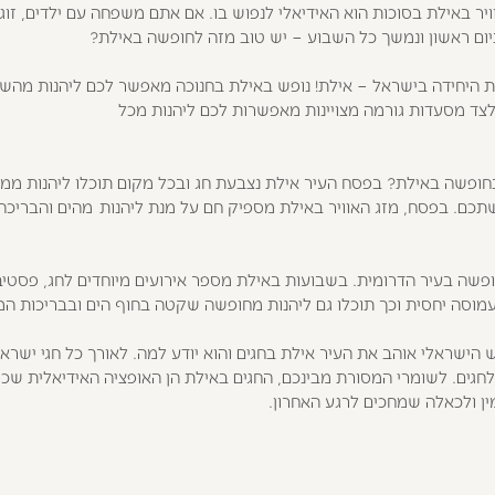
ויר באילת בסוכות הוא האידיאלי לנפוש בו. אם אתם משפחה עם ילדים, זוגו
ית היחידה בישראל – אילת! נופש באילת בחנוכה מאפשר לכם ליהנות מהש
 לצד מסעדות גורמה מצויינות מאפשרות לכם ליהנות מכל
בחופשה באילת? בפסח העיר אילת נצבעת חג ובכל מקום תוכלו ליהנות ממגוו
תכם. בפסח, מזג האוויר באילת מספיק חם על מנת ליהנות מהים והבריכ
ופשה בעיר הדרומית. בשבועות באילת מספר אירועים מיוחדים לחג, פסטיבל
עמוסה יחסית וכך תוכלו גם ליהנות מחופשה שקטה בחוף הים ובבריכות המ
הישראלי אוהב את העיר אילת בחגים והוא יודע למה. לאורך כל חגי ישרא
לחגים. לשומרי המסורת מבינכם, החגים באילת הן האופציה האידיאלית שכן
 ולכאלה שמחכים לרגע האחרון.