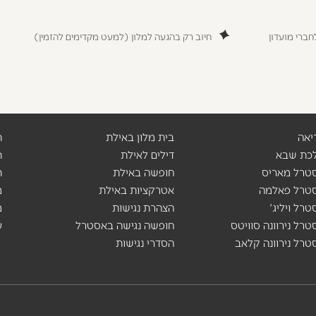
ברי מועדון
חיוב רק בהגעה למלון (למעט מקדימים להזמין)
יאה
בית מלון באילת
ת
לכת שבא
דילים לאילת
ת
סטרל מאריס
חופשה באילת
ת
סטרל פאלמה
אטרקציות באילת
מ
טרל ויליג'
הצהרת נגישות
מ
טרל נירוונה סוויטס
חופשה נגישה באסטרל
ע
טרל נירוונה קלאב
הסדרי נגישות