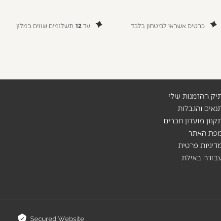
כרטיס אשראי לביטחון בלבד
עד
12
תשלומים שווים במלון
יק ההזמנות שלי
נאים והגבלות
קנון מועדון חברים
פת האתר
דיניות פרטית
בודה באילת