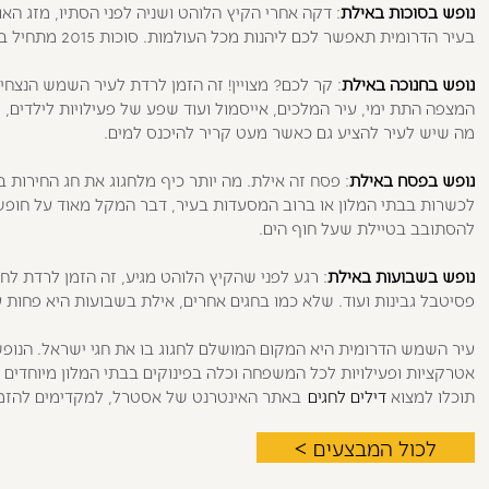
נופש בסוכות באילת
: דקה אחרי הקיץ הלוהט ושניה לפני הסתיו, מזג האו
בעיר הדרומית תאפשר לכם ליהנות מכל העולמות. סוכות 2015 מתחיל ביום ראשון ונמשך כל השבוע – יש טוב מזה לחופשה באילת?
נופש בחנוכה באילת
: קר לכם? מצויין! זה הזמן לרדת לעיר השמש הנצח
המצפה התת ימי, עיר המלכים, אייסמול ועוד שפע של פעילויות לילדים,
מה שיש לעיר להציע גם כאשר מעט קריר להיכנס למים.
נופש בפסח באילת
: פסח זה אילת. מה יותר כיף מלחגוג את חג החירות 
לכשרות בבתי המלון או ברוב המסעדות בעיר, דבר המקל מאוד על חופש
להסתובב בטיילת שעל חוף הים.
נופש בשבועות באילת
: רגע לפני שהקיץ הלוהט מגיע, זה הזמן לרדת לח
פסיטבל גבינות ועוד. שלא כמו בחגים אחרים, אילת בשבועות היא פחות 
עיר השמש הדרומית היא המקום המושלם לחגוג בו את חגי ישראל. הנופש 
אטרקציות ופעילויות לכל המשפחה וכלה בפינוקים בבתי המלון מיוחדים 
תוכלו למצוא
דילים לחגים
באתר האינטרנט של אסטרל, למקדימים להזמין
לכול המבצעים >