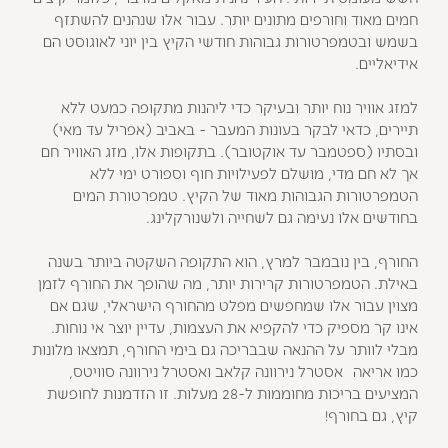
חמים מאוד וחורפים מתונים יותר. עבור אלו שנהנים להשתזף
בשמש ובטמפרטורות גבוהות חודשי הקיץ בין יוני לאוגוסט הם
אידיאליים.
למזג אוויר נוח יותר ובעיקר כדי ליהנות מתקופה כמעט ללא
תיירים, כדאי לבקר בעונות המעבר - באביב (אפריל עד מאי)
ובסתיו (ספטמבר עד אוקטובר). בתקופות אלו, מזג האוויר חם
אך לא חם מדי, מושלם לפעילויות חוף וספורט ימי ללא
הטמפרטורות הגבוהות מאוד של הקיץ. טמפרטורת המים
בחודשים אלו נעימה גם לשחייה ולשנורקלינג.
החורף, בין נובמבר למרץ, הוא התקופה השקטה ביותר בשנה
באילת. הטמפרטורות קרירות יותר, מה שהופך את החורף לזמן
מצוין עבור אלו שמחפשים מפלט מהחורף הישראלי, שגם אם
אינו קר מספיק כדי להקפיא את העצמות, עדיין יוצר אי נוחות.
מבלי לוותר על ההנאה שבבריכה גם בימי החורף, תמצאו מלונות
כמו אריאה אסטרל נירוונה קלאב ואסטרל נירוונה סוויטס,
המציעים בריכות מחוממות ל-28 מעלות. זו הזדמנות לחופשת
קיץ, גם בחורף!