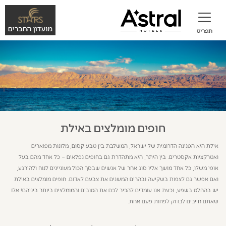
חופים מומלצים באילת
אילת היא הפנינה הדרומית של ישראל, המשלבת בין טבע קסום, מלונות מפוארים
ואטרקציות אקסטרים. בין היתר, היא מתהדרת גם בחופים נפלאים – כל אחד מהם בעל
אופי משלו, כל אחד מושך אליו סוג אחר של אנשים שבסך הכול מעוניינים לנוח ולהירגע,
ואם אפשר גם לצפות בשקיעה ובהרים המשנים את צבעם לאדום. חופים מומלצים באילת
יש בהחלט בשפע, וכעת אנו עומדים להכיר לכם את הטובים והמומלצים ביותר ביניהם! אלו
שאתם חייבים לבדוק לפחות פעם אחת.