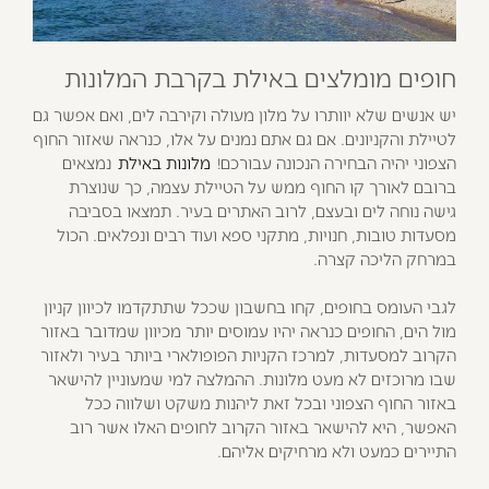
חופים מומלצים באילת בקרבת המלונות
יש אנשים שלא יוותרו על מלון מעולה וקירבה לים, ואם אפשר גם
לטיילת והקניונים. אם גם אתם נמנים על אלו, כנראה שאזור החוף
הצפוני יהיה הבחירה הנכונה עבורכם!
מלונות באילת
נמצאים
ברובם לאורך קו החוף ממש על הטיילת עצמה, כך שנוצרת
גישה נוחה לים ובעצם, לרוב האתרים בעיר. תמצאו בסביבה
מסעדות טובות, חנויות, מתקני ספא ועוד רבים ונפלאים. הכול
במרחק הליכה קצרה.
לגבי העומס בחופים, קחו בחשבון שככל שתתקדמו לכיוון קניון
מול הים, החופים כנראה יהיו עמוסים יותר מכיוון שמדובר באזור
הקרוב למסעדות, למרכז הקניות הפופולארי ביותר בעיר ולאזור
שבו מרוכזים לא מעט מלונות. ההמלצה למי שמעוניין להישאר
באזור החוף הצפוני ובכל זאת ליהנות משקט ושלווה ככל
האפשר, היא להישאר באזור הקרוב לחופים האלו אשר רוב
התיירים כמעט ולא מרחיקים אליהם.