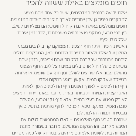
חופים מומלצים באילת ששווה להכיר
אילת ידועה בחופיה המדהימים, אשר כל אחד מהם מציע
למבקרים פיסת גן עדן ייחודית לאורך חופי הים האדום המזמינים.
חופים מומלצים באילת אינם רק חול ושמש; הם מצליחים לשלב
בין יופי טבעי, מתקני פנאי וחוויה משפחתית, לכדי זמן איכות
שכל כולו, כיף!
ראשית, הכירו את החוף הצפוני, הממוקם קרוב לרבים מבתי
המלון של אילת ולאזור התיירות התוסס. כאן, המבקרים יכולים
ליהנות מהנוחות שבקרבה לכל מה שהם צריכים, בזמן שהם
משתזפים על החול או טובלים במים הצלולים. החוף הצפוני
מושלם עבור אלו שרוצים לשלב זמן חוף עם שופינג או ארוחה
בטיילת שעל קו המים. אקשן ורוגע במקום אחד!
ריף הדולפינים – לאורך השנים ריף הדולפינים הפך לאחת
האטרקציות המיוחדות ביותר בעיר. מדובר באתר ייחודי המציע
לא רק מפגש עם בעלי החיים, אלא חוף נקי וטבעי, מסעדה
טובה ואפילו מתקני ספא. הכניסה לחוף מותנית בתשלום אך
מבטיחה תמורה הולמת לכך.
שמורת הטבע חוף האלמוגים – לאלו המחפשים לגלות את
הטבע מקרוב, זהו המקום המושלם. מדובר בשמורה מוגנת
המהווה בית לשונית אלמוגים מרהיבה, במרחק של כמה מטרים