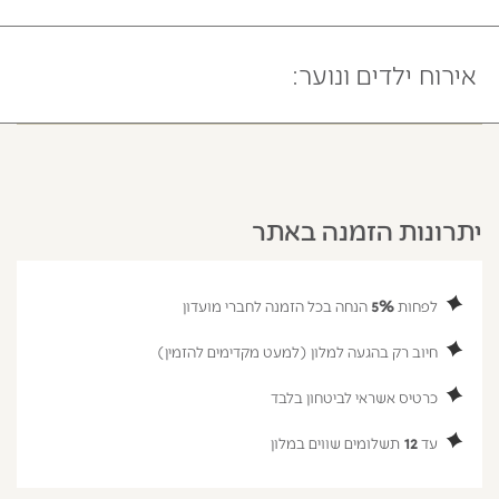
בימי חול עד השעה 11:00.
בשבת או חג עד השעה 14:00.
אירוח ילדים ונוער:
הגעה ו/או פינוי לפני/לאחר השעות כאמור,
כפופה לאישור מראש של הנהלת המלון וכרוכה בתשלום נוסף
תינוקות גיל 0-2 – בחדר הורים.
ילדים גיל 2-12 בחדר הורים.
נוער גיל 12-18 בליווי מבוגר בחדר בלבד.
יתרונות הזמנה באתר
לפחות
5%
הנחה בכל הזמנה לחברי מועדון
חיוב רק בהגעה למלון (למעט מקדימים להזמין)
כרטיס אשראי לביטחון בלבד
עד
12
תשלומים שווים במלון