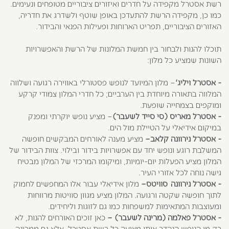
רשת אסטרל מקפידה על חדרים ואיזורים ציבוריים מטופחים ונעימים.
כמו כן, מקפידה הרשת להתעדכן באופן שוטף ולשדרג את חדריה,
האזורים הציבוריים, תפריט הארוחות ופעילות הפנאי והבידור.
תוכלו להנות ולבחור בין חמשת המלונות של הרשת והאפשרויות
השונות שמציע כל מלון:
-
אסטרל ויליג'
– מלון המיועד לנופש פסטורלי באווירה רגועה ושלווה
המלווה בתאורה מיוחדת בין הערביים; כל חדרי המלון צמודי קרקע
ומוקפים בצמחייה שופעת.
-
אסטרל מאריס (סי סייד לשעבר)
– מציע נופש יוקרתי ומפנק
במיקום אידיאלי על הטיילת מול הים.
-
אסטרל נירוונה קלאב
–
מציע מענה לאורחים המבקשים חופשה
המשלבת רוגע ונופש יחד עם אפשרויות בידור ובילוי. צוות הבידור של
המלון מציע הפעלות יום-יומיות, ומיקומו המרכזי של המלון מבטיח
גישה נוחה לכל אזורי העיר.
-
אסטרל נירוונה סוויטס–
מלון אידיאלי עבור אלו המחפשים לחמוק
לתוך חופשה שקטה ורגועה. המלון מציע מגוון סוויטות מרווחות
ומעוצבות המתאימות למשפחות כמו גם לזוגות וליחידים.
-
אסטרל פאלמה (מרינה לשעבר) –
כאן זוכים האורחים להנות, לא
רק מן הנופש הנהדר אותו מציעה כל רשת אסטרל, אלא גם ממרינה